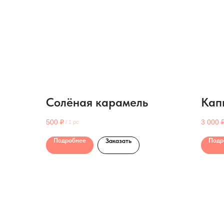
Солёная карамель
Кап
500
₽
3 000
/
1 pc
Подробнее
Подр
Заказать