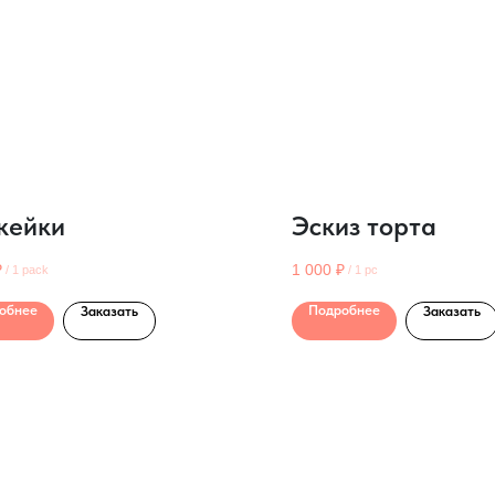
кейки
Эскиз торта
₽
1 000
₽
/
1 pack
/
1 pc
обнее
Подробнее
Заказать
Заказать