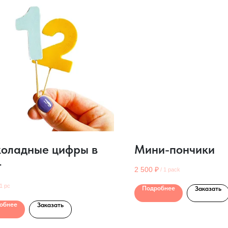
оладные цифры в
Мини-пончики
т
2 500
₽
/
1 pack
1 pc
Подробнее
Заказать
обнее
Заказать