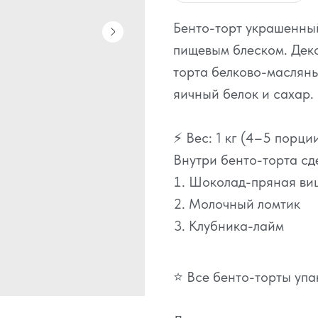
Бенто-торт украшенн
пищевым блеском. Дек
торта белково-масляны
яичный белок и сахар.
⚡ Вес: 1 кг (4–5 порци
Внутри бенто-торта сд
Шоколад-пряная ви
Молочный ломтик
Клубника-лайм
⭐ Все бенто-торты упа