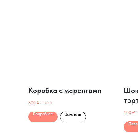
Коробка с меренгами
Шок
тор
500
₽
/
1 pack
100
₽
/
Подробнее
Заказать
Подр