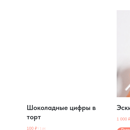
Шоколадные цифры в
Эск
торт
1 000
100
₽
/
1 pc
Подр