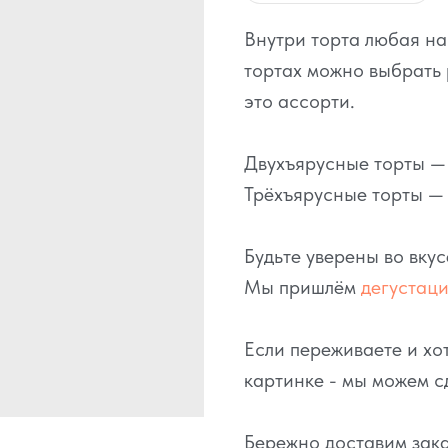
Внутри торта любая н
тортах можно выбрать 
это ассорти.
Двухъярусные торты — э
Трёхъярусные торты — о
Будьте уверены во вку
Мы пришлём
дегустац
Если переживаете и хот
картинке - мы можем с
Бережно доставим зака