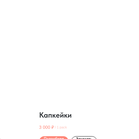
Капкейки
3 000
₽
/
1 pack
Подробнее
Заказать