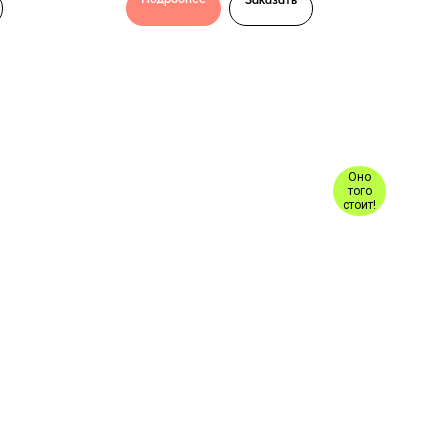
Оно
того
стоит!