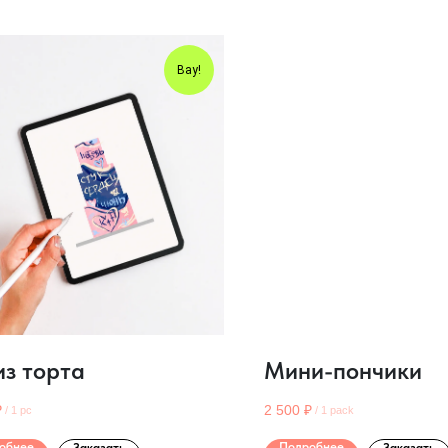
Вау!
из торта
Мини-пончики
₽
2 500
₽
/
1 pc
/
1 pack
обнее
Подробнее
Заказать
Заказать