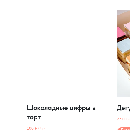
Шоколадные цифры в
Дег
торт
2 500
100
₽
/
1 pc
Подр