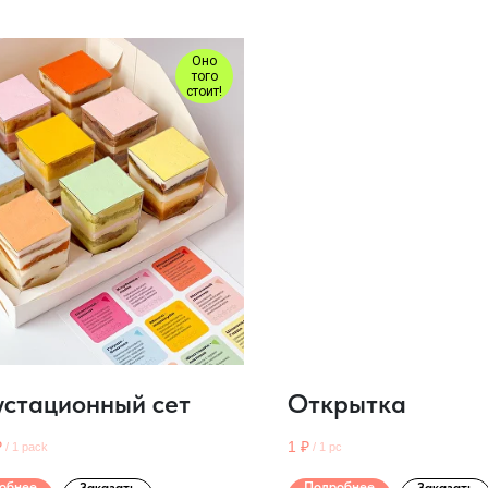
Оно
того
стоит!
устационный сет
Открытка
₽
1
₽
/
1 pack
/
1 pc
обнее
Подробнее
Заказать
Заказать