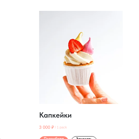
Капкейки
3 000
₽
/
1 pack
Подробнее
Заказать