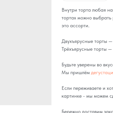
Внутри торта любая н
тортах можно выбрать 
это ассорти.
Двухъярусные торты — э
Трёхъярусные торты — о
Будьте уверены во вку
Мы пришлём
дегустац
Если переживаете и хот
картинке - мы можем с
Бережно доставим зака