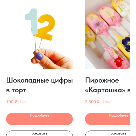
Шоколадные цифры
Пирожное
в торт
«Картошка» в 
эскимо
100
₽
2 500
₽
/
1 pc
/
1 pack
Подробнее
Подробнее
Заказать
Заказать