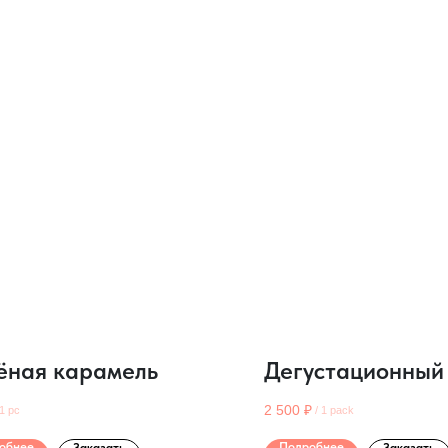
ёная карамель
Дегустационный
2 500
₽
1 pc
/
1 pack
обнее
Подробнее
Заказать
Заказать