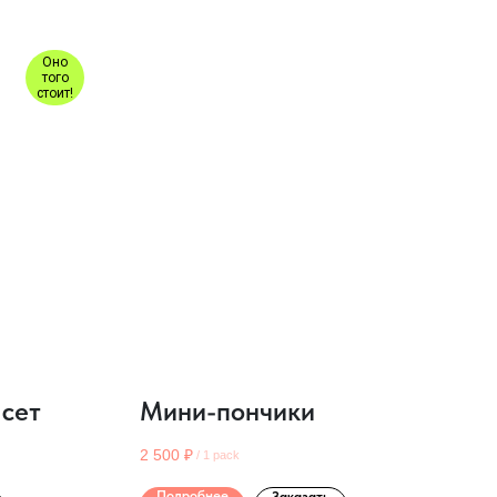
Оно
того
стоит!
 сет
Мини-пончики
2 500
₽
/
1 pack
Подробнее
Заказать