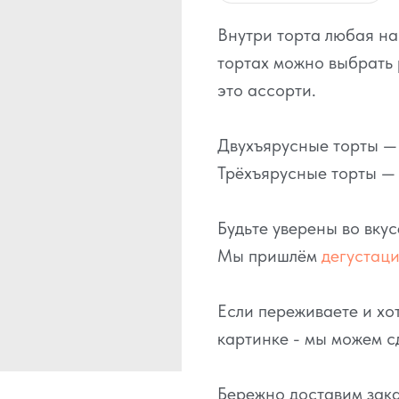
Внутри торта любая н
тортах можно выбрать 
это ассорти.
Двухъярусные торты — э
Трёхъярусные торты — о
Будьте уверены во вку
Мы пришлём
дегустац
Если переживаете и хот
картинке - мы можем с
Бережно доставим зака