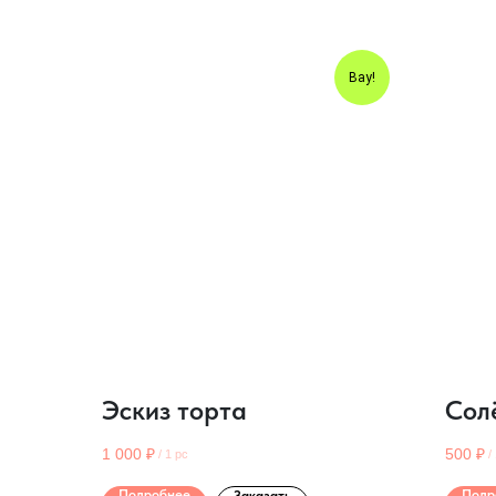
Вау!
Эскиз торта
Сол
1 000
₽
500
₽
/
1 pc
/
Подробнее
Подр
Заказать