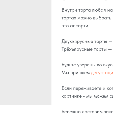
Внутри торта любая н
тортах можно выбрать 
это ассорти.
Двухъярусные торты — э
Трёхъярусные торты — о
Будьте уверены во вку
Мы пришлём
дегустац
Если переживаете и хот
картинке - мы можем с
Бережно доставим зака