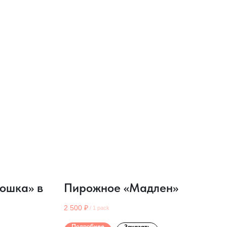
ошка» в
Пирожное «Мадлен»
2 500
₽
/
1 pack
Подробнее
Заказать