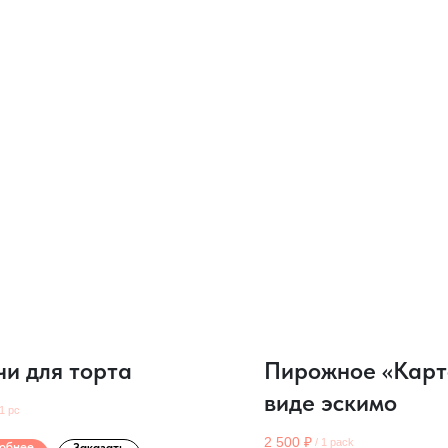
чи для торта
Пирожное «Карт
виде эскимо
1 pc
2 500
₽
/
1 pack
обнее
Заказать