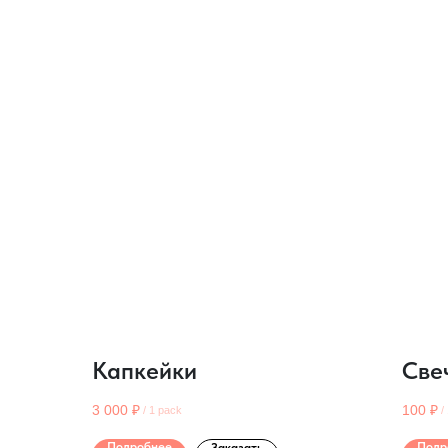
Капкейки
Све
3 000
₽
100
₽
/
1 pack
/
Подробнее
Подр
Заказать