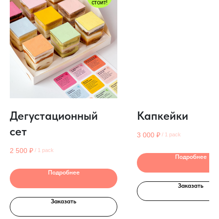
стоит!
Дегустационный
Капкейки
сет
3 000
₽
/
1 pack
2 500
₽
/
1 pack
Подробнее
Подробнее
Заказать
Заказать