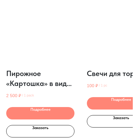
Пирожное
Свечи для торт
«Картошка» в виде
100
₽
/
1 pc
эскимо
2 500
₽
/
1 pack
Подробнее
Подробнее
Заказать
Заказать