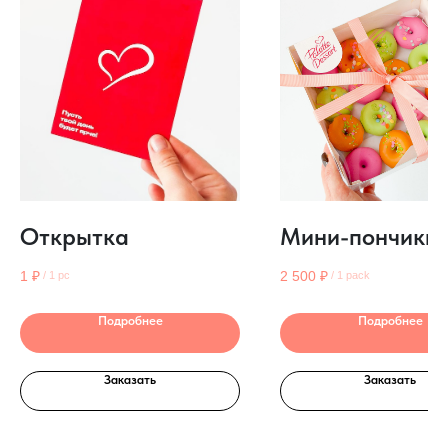
Открытка
Мини-пончики
1
₽
2 500
₽
/
1 pc
/
1 pack
Подробнее
Подробнее
Заказать
Заказать