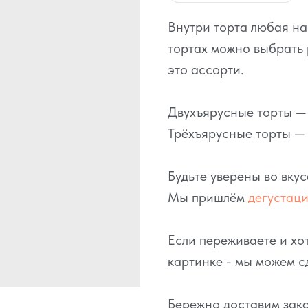
Внутри торта любая н
тортах можно выбрать 
это ассорти.
Двухъярусные торты — э
Трёхъярусные торты — о
Будьте уверены во вку
Мы пришлём
дегустац
Если переживаете и хот
картинке - мы можем с
Бережно доставим зака