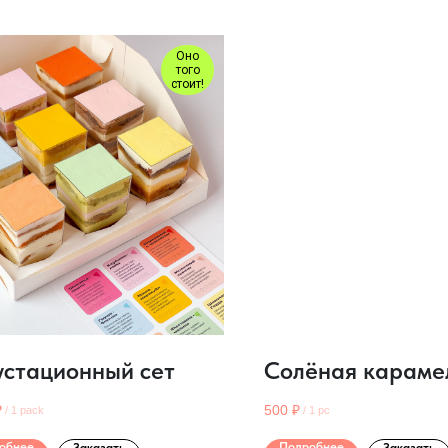
Оно
того
стоит!
устационный сет
Солёная караме
₽
500
₽
/
1 pack
/
1 pc
обнее
Подробнее
Заказать
Заказать