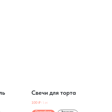
ль
Свечи для торта
100
₽
/
1 pc
Подробнее
Заказать