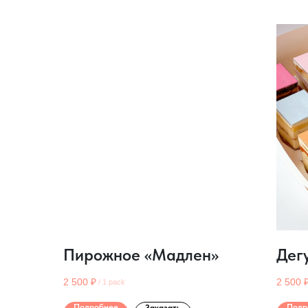
Пирожное «Мадлен»
Дег
2 500
₽
2 500
/
1 pack
Подробнее
Подр
Заказать