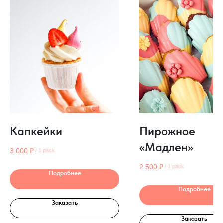
Капкейки
Пирожное
«Мадлен»
3 000
₽
/
1 pack
2 500
₽
/
1 pack
Подробнее
Подробнее
Заказать
Заказать