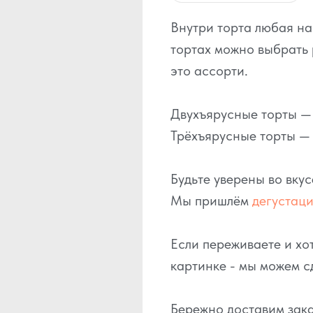
Внутри торта любая н
тортах можно выбрать 
это ассорти.
Двухъярусные торты — э
Трёхъярусные торты — о
Будьте уверены во вку
Мы пришлём
дегустац
Если переживаете и хот
картинке - мы можем с
Бережно доставим зака