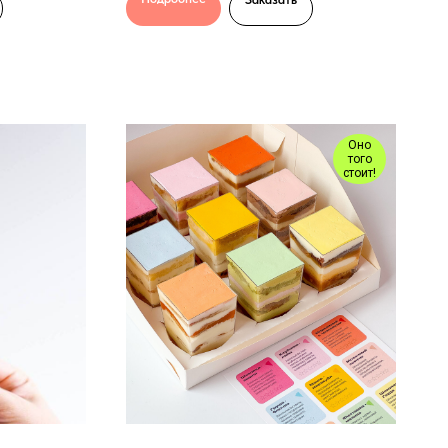
Оно
того
стоит!