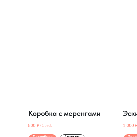
Коробка с меренгами
Эск
500
₽
1 000
/
1 pack
Подробнее
Подр
Заказать