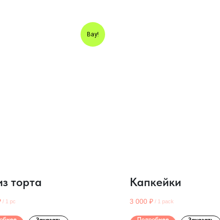
Вау!
из торта
Капкейки
₽
3 000
₽
/
1 pc
/
1 pack
обнее
Подробнее
Заказать
Заказать