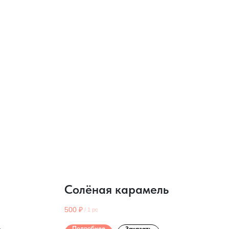
Солёная карамель
500
₽
/
1 pc
Подробнее
Заказать