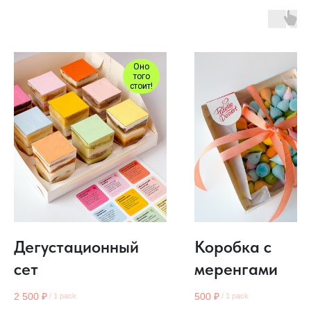
Оно
того
стоит!
Дегустационный
Коробка с
сет
меренгами
2 500
₽
500
₽
/
1 pack
/
1 pack