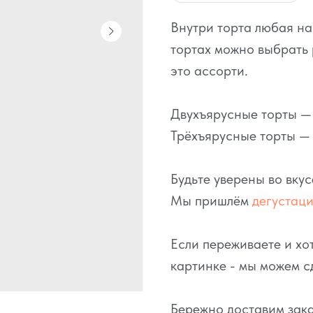
Внутри торта любая н
тортах можно выбрать 
это ассорти.
Двухъярусные торты — э
Трёхъярусные торты — о
Будьте уверены во вку
Мы пришлём
дегустац
Если переживаете и хот
картинке - мы можем с
Бережно доставим зака