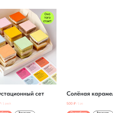
Оно
того
стоит!
устационный сет
Солёная караме
₽
500
₽
/
1 pack
/
1 pc
обнее
Подробнее
Заказать
Заказать