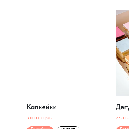
Капкейки
Дег
3 000
₽
2 500
/
1 pack
Подробнее
Подр
Заказать