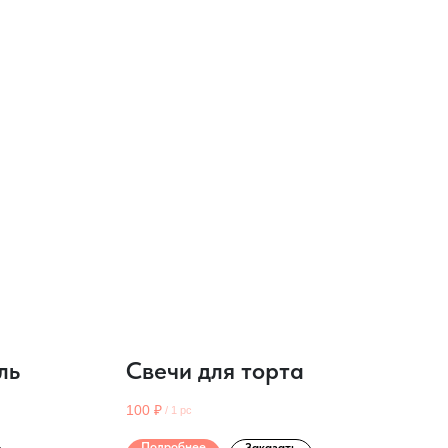
ль
Свечи для торта
100
₽
/
1 pc
Подробнее
Заказать