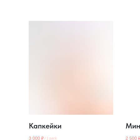
Капкейки
Мин
3 000
₽
2 500
/
1 pack