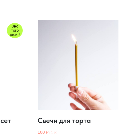
Оно
того
стоит!
 сет
Свечи для торта
100
₽
/
1 pc