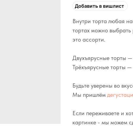
Добавить в вишлист
Внутри торта любая н
тортах можно выбрать 
это ассорти.
Двухъярусные торты — э
Трёхъярусные торты — о
Будьте уверены во вку
Мы пришлём
дегустац
Если переживаете и хот
картинке - мы можем с