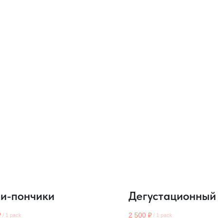
и-пончики
Дегустационный
₽
2 500
₽
/
1 pack
/
1 pack