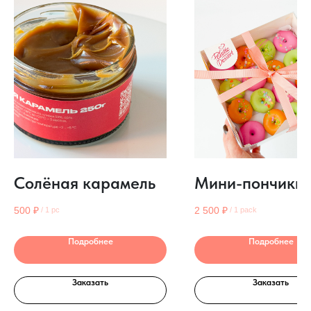
Солёная карамель
Мини-пончики
500
₽
2 500
₽
/
1 pc
/
1 pack
Подробнее
Подробнее
Заказать
Заказать