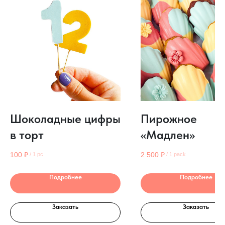
Шоколадные цифры
Пирожное
в торт
«Мадлен»
100
₽
2 500
₽
/
1 pc
/
1 pack
Подробнее
Подробнее
Заказать
Заказать