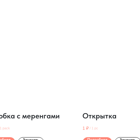
обка с меренгами
Открытка
1
₽
1 pack
/
1 pc
обнее
Подробнее
Заказать
Заказать