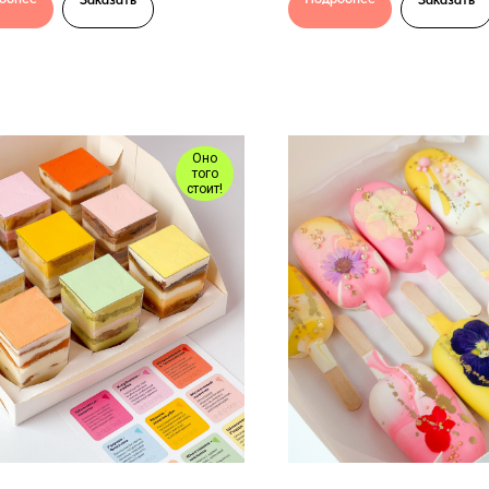
Оно
того
стоит!