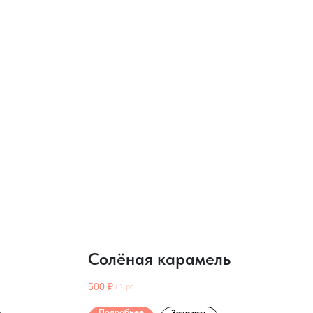
Солёная карамель
500
₽
/
1 pc
Подробнее
Заказать