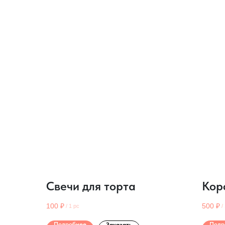
Свечи для торта
Кор
100
₽
500
₽
/
1 pc
/
Подробнее
Подр
Заказать