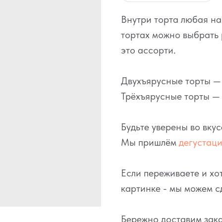
Внутри торта любая н
тортах можно выбрать 
это ассорти.
Двухъярусные торты — э
Трёхъярусные торты — о
Будьте уверены во вку
Мы пришлём
дегустац
Если переживаете и хот
картинке - мы можем с
Бережно доставим зака