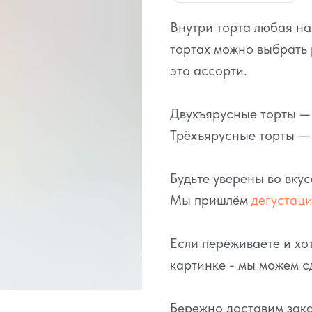
Внутри торта любая н
тортах можно выбрать 
это ассорти.
Двухъярусные торты — э
Трёхъярусные торты — о
Будьте уверены во вку
Мы пришлём
дегустац
Если переживаете и хот
картинке - мы можем с
Бережно доставим зака