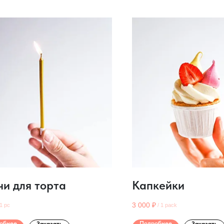
чи для торта
Капкейки
3 000
₽
1 pc
/
1 pack
обнее
Подробнее
Заказать
Заказать