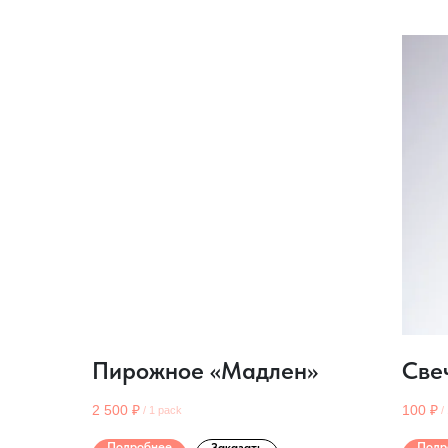
Пирожное «Мадлен»
Све
2 500
₽
100
₽
/
1 pack
/
Подробнее
Подр
Заказать