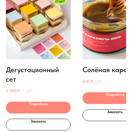
стоит!
Дегустационный
Солёная карам
сет
500
₽
/
1 pc
2 500
₽
/
1 pack
Подробнее
Подробнее
Заказать
Заказать