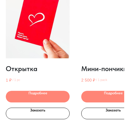
Открытка
Мини-пончики
1
₽
2 500
₽
/
1 pc
/
1 pack
Подробнее
Подробнее
Заказать
Заказать